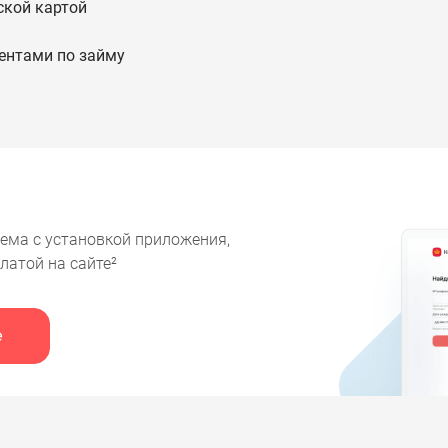
ской картой
ентами по займу
лема с установкой приложения,
латой на сайте²
е