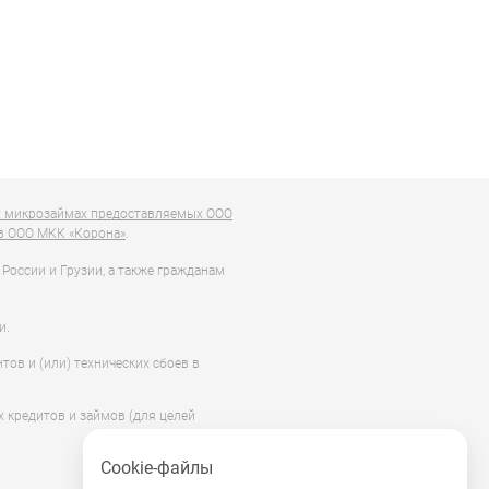
х микрозаймах предоставляемых ООО
в ООО МКК «Корона»
.
России и Грузии, а также гражданам
и.
ов и (или) технических сбоев в
х кредитов и займов (для целей
Сookie-файлы