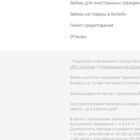
Займы для иностранных граждан
Займы на товары в билайн
Лимит кредитования
Отзывы
¹ Подробная информация о продуктах 
МКК «Корона»
и
Информации об услови
Займы доступны гражданам Таджикистан
Беларуси в случае повторного получени
Займы выдаются на счёт, привязанный
Срок рассмотрения заявления на заем 
работе - до 5 рабочих дней.
В связи с требованием законодательст
выполнения требований ч. 9.3-9.5 ст.7 
Длительность периода охлаждения зав
— 4 часа — для займов от 50 000 до 200
— 48 часов — для займов свыше 200 00