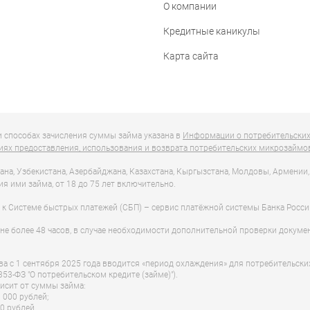
О компании
Кредитные каникулы
Карта сайта
и способах зачисления суммы займа указана в
Информации о потребительски
ях предоставления, использования и возврата потребительских микрозаймо
а, Узбекистана, Азербайджана, Казахстана, Кыргызстана, Молдовы, Армении, 
я ими займа, от 18 до 75 лет включительно.
 к Системе быстрых платежей (СБП) – сервис платёжной системы Банка Росси
не более 48 часов, в случае необходимости дополнительной проверки документ
ва с 1 сентября 2025 года вводится «период охлаждения» для потребительски
353-ФЗ "О потребительском кредите (займе)").
исит от суммы займа:
 000 рублей;
0 рублей.