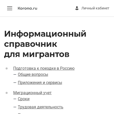
Личный кабинет
Личный кабинет
Обращение в компанию
Займы
Информационный
Погасить займ
Вопросы и ответы
справочник
О компании
Документы
для мигрантов
Подготовка к поездке в Россию
Общие вопросы
Приложения и сервисы
Миграционный учет
Сроки
Трудовая деятельность