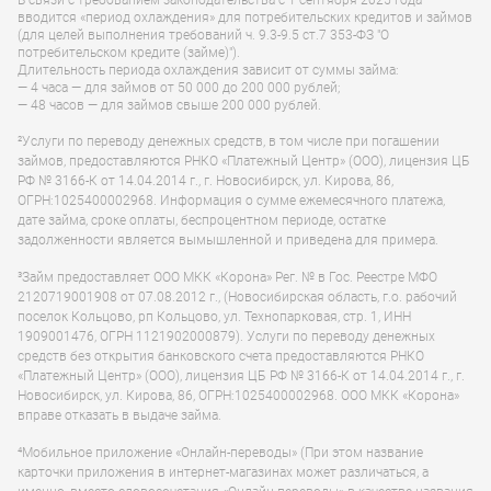
В связи с требованием законодательства с 1 сентября 2025 года
вводится «период охлаждения» для потребительских кредитов и займов
(для целей выполнения требований ч. 9.3-9.5 ст.7 353-ФЗ "О
потребительском кредите (займе)").
Длительность периода охлаждения зависит от суммы займа:
— 4 часа — для займов от 50 000 до 200 000 рублей;
— 48 часов — для займов свыше 200 000 рублей.
²Услуги по переводу денежных средств, в том числе при погашении
займов, предоставляются РНКО «Платежный Центр» (ООО), лицензия ЦБ
РФ № 3166-К от 14.04.2014 г., г. Новосибирск, ул. Кирова, 86,
ОГРН:1025400002968. Информация о сумме ежемесячного платежа,
дате займа, сроке оплаты, беспроцентном периоде, остатке
задолженности является вымышленной и приведена для примера.
³Займ предоставляет ООО МКК «Корона» Рег. № в Гос. Реестре МФО
2120719001908 от 07.08.2012 г., (Новосибирская область, г.о. рабочий
поселок Кольцово, рп Кольцово, ул. Технопарковая, стр. 1, ИНН
1909001476, ОГРН 1121902000879). Услуги по переводу денежных
средств без открытия банковского счета предоставляются РНКО
«Платежный Центр» (ООО), лицензия ЦБ РФ № 3166-К от 14.04.2014 г., г.
Новосибирск, ул. Кирова, 86, ОГРН:1025400002968. ООО МКК «Корона»
вправе отказать в выдаче займа.
⁴Мобильное приложение «Онлайн-переводы» (При этом название
карточки приложения в интернет-магазинах может различаться, а