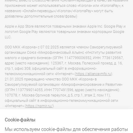
именно, вместо словосочетания «Онлайн-переводы» в качестве названия
приложения может использоваться слово «Korona» или «KoronaPay»; к
названию «Онлайн-переводы»/«Korona»/«KoronaPay» могут быть
добавлены дополнительные слова/фразы)
Apple и App Store являются товарными знаками Apple Inc. Google Play и
логотип Google Play являются товарными знаками корпорации Google
LLC.
ООО МКК «Корона» с 07.02.2025 является членом Саморегулируемой
организации Союз «Микрофинансовый Альянс «Институты развития
малого и среднего бизнеса» (ОГРН: 1147799006552, ИНН: 7736129567,
адрес (место нахождения): 125367, г. Москва, Полесский проезд, д. 16,
стр.1, офис 308, официальный сайт в информационно-
телекоммуникационной сети «Интернет» (
https://alliance-mfo.ru
).
21.01.2025 прекращено членство ООО МКК «Корона» в
Саморегулируемой организации «Микрофинансирование и Развитие»
(ОГРН 1137799014055, ИНН 7707491596, адрес (место нахождения):
107078, г. Москва Орликов переулок, д.5, стр.1, этаж 2, пом.11),
официальный сайт в информационно-телекоммуникационной сети
«Интернет» (
https://npmir.ru/
).
Официальный сайт Банка России
https://cbr.ru/
Интернет-приемная Банка России
https://cbr.ru/Reception/
Сookie-файлы
Государственный реестр микрофинансовых организаций
https://cbr.ru/microfinance/registry/
Мы используем cookie-файлы для обеспечения работы
Потребитель финансовых услуг вправе направить обращение